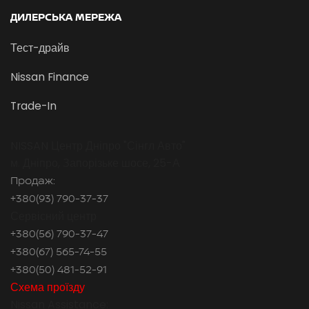
ДИЛЕРСЬКА МЕРЕЖА
Тест-драйв
Nissan Finance
Trade-In
NISSAN Центр Дніпро "Сінгл Авто"
м. Дніпро, Запорізьке шосе, 25-А
Продаж:
+380(93) 790-37-37
Сервісний центр
+380(56) 790-37-47
+380(67) 565-74-55
+380(50) 481-52-91
Схема проїзду
Nissan Assistance: