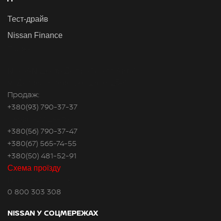
Тест-драйв
Nissan Finance
Trade-In
NISSAN Центр Дніпро "Сінгл Авто"
м. Дніпро, Запорізьке шосе, 25-А
Продаж:
+380(93) 790-37-37
Сервісний центр
+380(56) 790-37-47
+380(67) 565-74-55
+380(50) 481-52-91
Схема проїзду
Nissan Assistance:
0 800 303 308
NISSAN У СОЦМЕРЕЖАХ