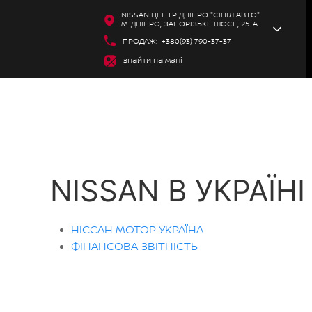
NISSAN ЦЕНТР ДНІПРО "СІНГЛ АВТО"
М. ДНІПРО, ЗАПОРІЗЬКЕ ШОСЕ, 25-А
ПРОДАЖ:
+380(93) 790-37-37
знайти на мапі
NISSAN В УКРАЇНІ
НІССАН МОТОР УКРАЇНА
ФІНАНСОВА ЗВІТНІСТЬ